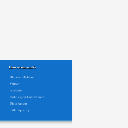
Liens recommandés
Diocèse d'Abidjan
Vatican
le rosaire
Radio espoir Côte d'Ivoire
Divin Amour
Catholique.org