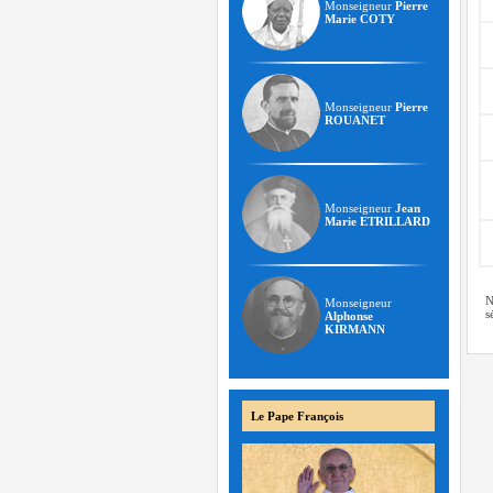
Monseigneur
Pierre
Marie COTY
Monseigneur
Pierre
ROUANET
Monseigneur
Jean
Marie ETRILLARD
N
Monseigneur
s
Alphonse
KIRMANN
Le Pape François