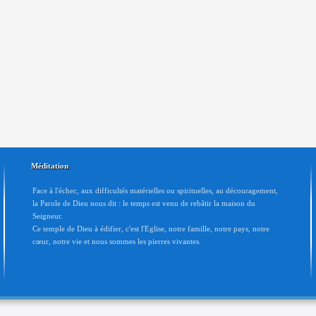
Méditation
Face à l'échec, aux difficultés matérielles ou spirituelles, au découragement,
la Parole de Dieu nous dit : le temps est venu de rebâtir la maison du
Seigneur.
Ce temple de Dieu à édifier, c'est l'Eglise, notre famille, notre pays, notre
cœur, notre vie et nous sommes les pierres vivantes.