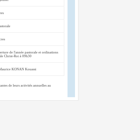
res
astorale
cres
rture de l'année pastorale et ordinations
ale Christ-Roi à 09h30
r Maurice KONAN Kouassi
ntes de leurs activités annuelles au