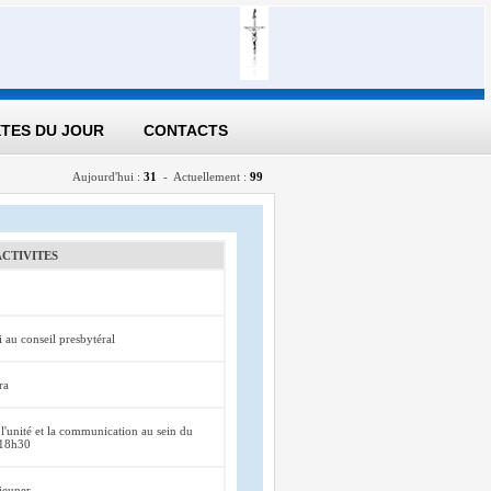
TES DU JOUR
CONTACTS
Aujourd'hui :
31
- Actuellement :
99
ACTIVITES
i au conseil presbytéral
ra
l'unité et la communication au sein du
 18h30
éjeuner