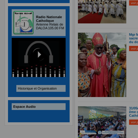
voir 
Radio Nationale
Catholique
Antenne Relais de
DALOA 105.00 FM
Mgr M
sacre
du do
voir 
Historique et Organisation
Espace Audio
31/05
ème c
Cathé
voir 