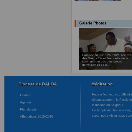
Galerie Photos
Paroisse St Luc, 22/7/2026 1ers vœ
des Sœurs Ela et Jeannette de la
communauté des ptes sœurs
dominicaines de la...
Diocese de DALOA
Méditation
Face à l'échec, aux difficulté
Contact
découragement, la Parole de 
Agenda
la maison du Seigneur.
Plan du site
Ce temple de Dieu à édifier, c
cœur, notre vie et nous som
Affectations 2015-2016