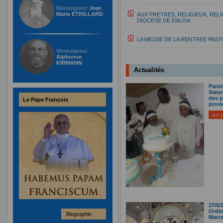
Monseigneur
Jean
Marie ETRILLARD
AUX PRETRES, RELIGIEUX, REL
DIOCESE DE DALOA
LA MESSE DE LA RENTREE PASTO
Monseigneur
Alphonse
KIRMANN
Actualités
Paroi
Sœurs
des p
Le Pape François
prov
voir 
27/6/
Ordin
Biographie
Marc