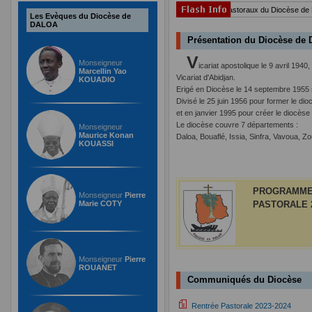
. Aux Prêtres, religieux religieuses, laïcs et agents pastoraux du Diocèse de Dal
Les Evèques du Diocèse de
DALOA
Présentation du Diocèse de 
V
Monseigneur
icariat apostolique le 9 avril 194
Marcellin Yao
Vicariat d'Abidjan.
KOUADIO
Erigé en Diocèse le 14 septembre 1955 
Divisé le 25 juin 1956 pour former le di
et en janvier 1995 pour créer le diocèse
Le diocèse couvre 7 départements :
Monseigneur
Maurice Konan
Daloa, Bouaflé, Issia, Sinfra, Vavoua, 
KOUASSI
PROGRAMME 
Monseigneur
Pierre
Marie COTY
PASTORALE 2
Monseigneur
Pierre
ROUANET
Communiqués du Diocèse
Rentrée Pastorale 2023-2024