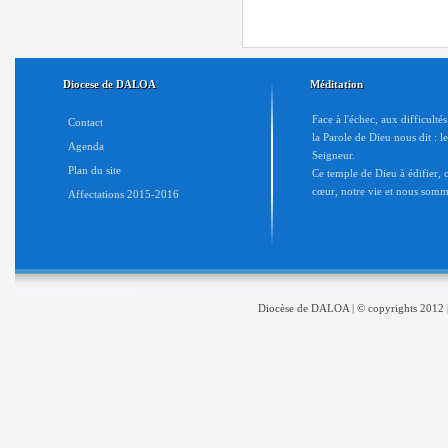
Diocese de DALOA
Méditation
Face à l'échec, aux difficulté
Contact
la Parole de Dieu nous dit : l
Agenda
Seigneur.
Plan du site
Ce temple de Dieu à édifier, c'
cœur, notre vie et nous somme
Affectations 2015-2016
Diocèse de DALOA | © copyrights 2012 |