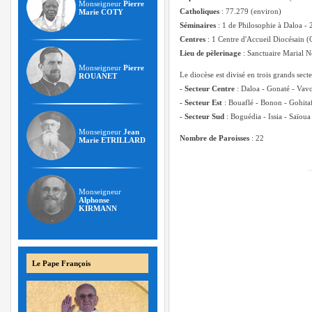
Monseigneur
Pierre
Catholiques
: 77.279 (environ)
Marie COTY
Séminaires
: 1 de Philosophie à Daloa -
Centres
: 1 Centre d'Accueil Diocésain 
Lieu de pèlerinage
: Sanctuaire Marial N
Monseigneur
Pierre
Le diocèse est divisé en trois grands sect
ROUANET
- Secteur Centre
: Daloa - Gonaté - Vav
-
Secteur Est
: Bouaflé - Bonon - Gohita
-
Secteur Sud
: Boguédia - Issia - Saïou
Monseigneur
Jean
Nombre de Paroisses
: 22
Marie ETRILLARD
Monseigneur
Alphonse
KIRMANN
Le Pape François