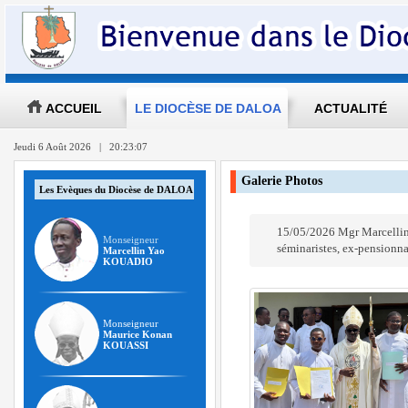
ACCUEIL
LE DIOCÈSE DE DALOA
ACTUALITÉ
Jeudi 6 Août 2026 | 20:23:07
Galerie Photos
Les Evèques du Diocèse de DALOA
15/05/2026 Mgr Marcellin 
Monseigneur
séminaristes, ex-pensionna
Marcellin Yao
KOUADIO
Monseigneur
Maurice Konan
KOUASSI