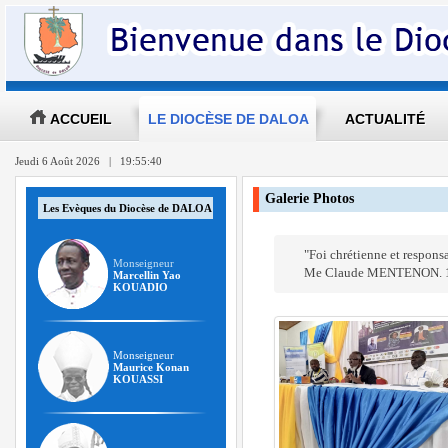
ACCUEIL
LE DIOCÈSE DE DALOA
ACTUALITÉ
Jeudi 6 Août 2026 | 19:55:41
Galerie Photos
Les Evèques du Diocèse de DALOA
"Foi chrétienne et responsa
Monseigneur
Me Claude MENTENON. 1
Marcellin Yao
KOUADIO
Monseigneur
Maurice Konan
KOUASSI