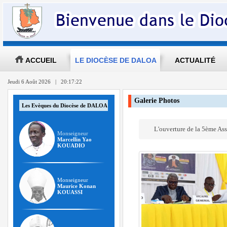
ACCUEIL
LE DIOCÈSE DE DALOA
ACTUALITÉ
Jeudi 6 Août 2026 | 20:17:22
Galerie Photos
Les Evèques du Diocèse de DALOA
L'ouverture de la 5ème As
Monseigneur
Marcellin Yao
KOUADIO
Monseigneur
Maurice Konan
KOUASSI