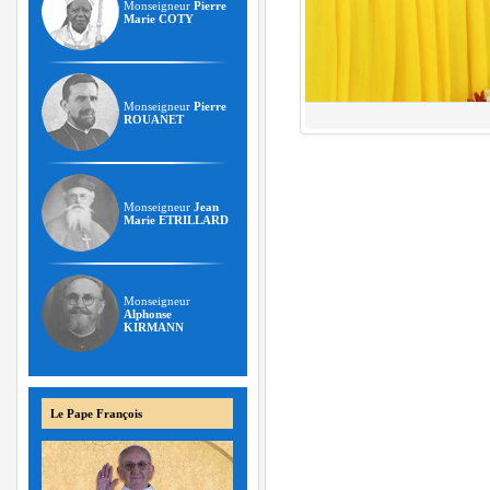
Monseigneur
Pierre
Marie COTY
Monseigneur
Pierre
ROUANET
Monseigneur
Jean
Marie ETRILLARD
Monseigneur
Alphonse
KIRMANN
Le Pape François